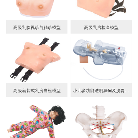
高级乳腺视诊与触诊模型
高级乳房检查模型
高级着装式乳房自检模型
小儿多功能透明鼻饲及洗胃模型