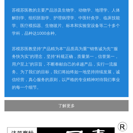
苏模苏医教的主要产品涉及生物学、动物学、地理学、人体
解剖学、组织胚胎学、护理病理学、中医针灸学、临床技能
学、医疗模拟器、生物玻片、标本和实验室设备等二十多个
学科，品种达1000余种。
苏模苏医教坚持“产品精为本”“品质高为重”“销售诚为先”“服
务快为实”的理念，坚持“科规正确，质量第一，信誉第一，
用户至上”的宗旨，不断奉献自己的卓越产品，实行一流服
务。为了我们的目标，我们将始终如一地坚持持续发展，诚
信经营，真心服务的原则，以严格的专业精神对待我们事业
的每一个细节。
了解更多