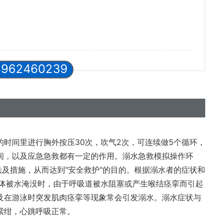
8962460239
时间里进行胸外按压30次，吹气2次，可连续做5个循环，
间，以及应急急救都有一定的作用。溺水急救模拟操作环
法及措施，从而达到"安全救护"的目的。根据溺水者的症状和
人体被水淹没时，由于呼吸道被水阻塞或产生喉结痉挛而引起
及在游泳时突发肌肉痉挛等现象常会引发溺水。溺水症状与
紫绀，心跳呼吸正常。