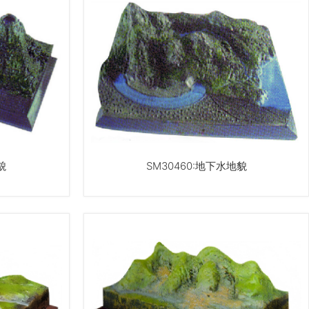
貌
SM30460:地下水地貌