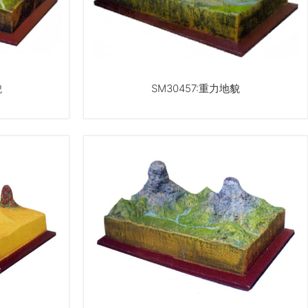
貌
SM30457:重力地貌