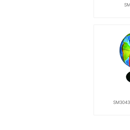
S
SM30