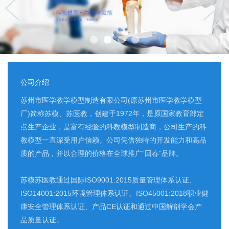
公司介绍
苏州市医学教学模型制造有限公司(原苏州市医学教学模型
厂)简称苏模、苏医教，创建于1972年，是原国家教育部定
点生产企业，是富有经验的科教模型制造商，公司生产的科
教模型一直深受用户信赖。公司凭借独特的开发能力和高品
质的产品，并以合理的价格在全球推广“回春”品牌。
苏模苏医教通过国际ISO9001:2015质量管理体系认证、
ISO14001:2015环境管理体系认证、ISO45001:2018职业健
康安全管理体系认证、产品CE认证和通过中国解剖学会产
品质量认证。