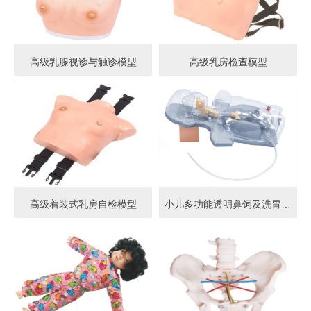
高级乳腺视诊与触诊模型
高级乳房检查模型
高级着装式乳房自检模型
小儿多功能透明鼻饲及洗胃模型