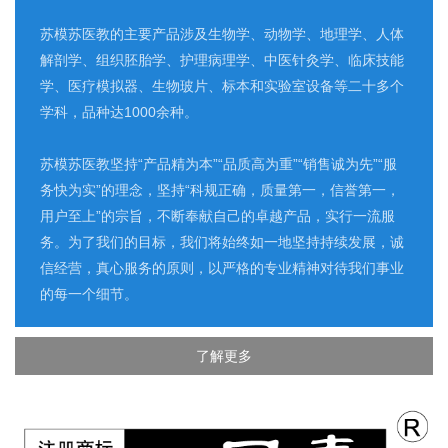
苏模苏医教的主要产品涉及生物学、动物学、地理学、人体
解剖学、组织胚胎学、护理病理学、中医针灸学、临床技能
学、医疗模拟器、生物玻片、标本和实验室设备等二十多个
学科，品种达1000余种。
苏模苏医教坚持“产品精为本”“品质高为重”“销售诚为先”“服
务快为实”的理念，坚持“科规正确，质量第一，信誉第一，
用户至上”的宗旨，不断奉献自己的卓越产品，实行一流服
务。为了我们的目标，我们将始终如一地坚持持续发展，诚
信经营，真心服务的原则，以严格的专业精神对待我们事业
的每一个细节。
了解更多