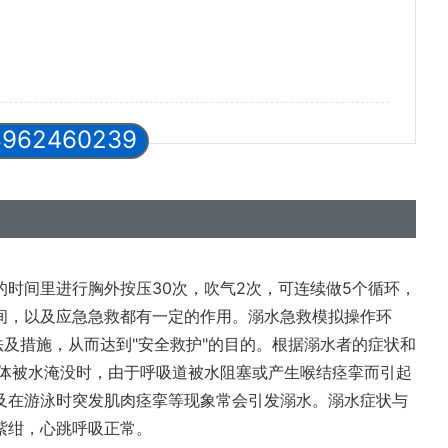
8962460239
时间里进行胸外按压30次，吹气2次，可连续做5个循环，
间，以及应急急救都有一定的作用。溺水急救模拟操作环
法及措施，从而达到"安全救护"的目的。根据溺水者的症状和
人体被水淹没时，由于呼吸道被水阻塞或产生喉结痉挛而引起
及在游泳时突发肌肉痉挛等现象常会引发溺水。溺水症状与
紫绀，心跳呼吸正常。