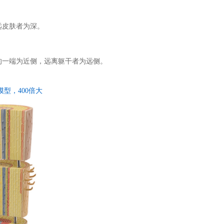
远皮肤者为深。
的一端为近侧，远离躯干者为远侧。
根模型，400倍大