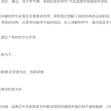
、固定、搬运、张力性气胸、基础生命支持等7大应急救护技能操作训练。
型在解剖学中起着至关重要的作用，帮助我们理解人体的结构和运动机制
、系统的结构、位置和功能等方面的知识。在人体解剖学中，轴与面是非
又规定了相对的方位术语。
足者为下。
称腹侧;近背者为后，也称背侧。
远离内腔者为外。
为内侧，远离正中矢状面者为外侧;前臂的内侧和外侧又称尺侧和桡侧，小