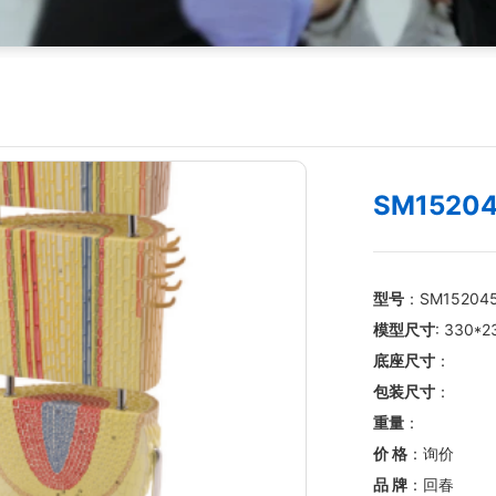
SM152
型号
：SM15204
模型尺寸
: 330*
底座尺寸
：
包装尺寸
：
重量
：
价 格
：询价
品 牌
：回春