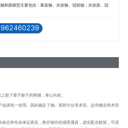
的轴和面模型主要包括：垂直轴、矢状轴、冠状轴；矢状面、冠
8962460239
双上肢下垂于躯干的两侧，掌心向前。
于临床统一使用。因此确定了轴、面和方位等术语。这些概念和术语
表标志和生命体征真实，救护操作的感受通真，虚实配合默契，可进