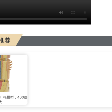
推荐
单子叶根模型，400倍
大