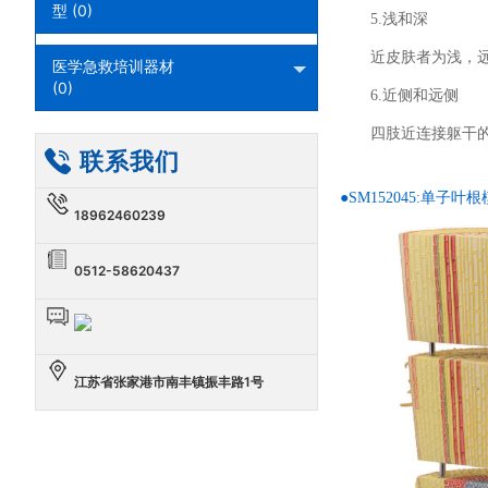
型 (0)
5.浅和深
近皮肤者为浅，
医学急救培训器材
(0)
6.近侧和远侧
四肢近连接躯干
联系我们
●SM152045:单子叶
18962460239
0512-58620437
江苏省张家港市南丰镇振丰路1号