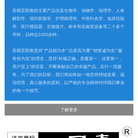
苏模苏医教的主要产品涉及生物学、动物学、地理学、人体
解剖学、组织胚胎学、护理病理学、中医针灸学、临床技能
学、医疗模拟器、生物玻片、标本和实验室设备等二十多个
学科，品种达1000余种。
苏模苏医教坚持“产品精为本”“品质高为重”“销售诚为先”“服
务快为实”的理念，坚持“科规正确，质量第一，信誉第一，
用户至上”的宗旨，不断奉献自己的卓越产品，实行一流服
务。为了我们的目标，我们将始终如一地坚持持续发展，诚
信经营，真心服务的原则，以严格的专业精神对待我们事业
的每一个细节。
了解更多