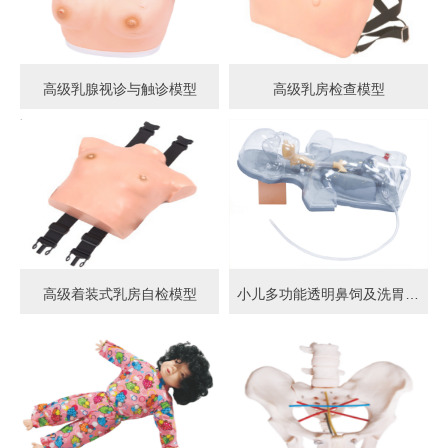
高级乳腺视诊与触诊模型
高级乳房检查模型
高级着装式乳房自检模型
小儿多功能透明鼻饲及洗胃模型