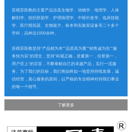
苏模苏医教的主要产品涉及生物学、动物学、地理学、人体
解剖学、组织胚胎学、护理病理学、中医针灸学、临床技能
学、医疗模拟器、生物玻片、标本和实验室设备等二十多个
学科，品种达1000余种。
苏模苏医教坚持“产品精为本”“品质高为重”“销售诚为先”“服
务快为实”的理念，坚持“科规正确，质量第一，信誉第一，
用户至上”的宗旨，不断奉献自己的卓越产品，实行一流服
务。为了我们的目标，我们将始终如一地坚持持续发展，诚
信经营，真心服务的原则，以严格的专业精神对待我们事业
的每一个细节。
了解更多