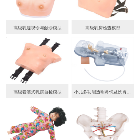
高级乳腺视诊与触诊模型
高级乳房检查模型
高级着装式乳房自检模型
小儿多功能透明鼻饲及洗胃模型