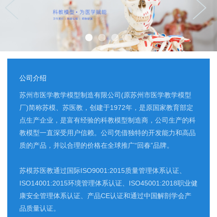
公司介绍
苏州市医学教学模型制造有限公司(原苏州市医学教学模型
厂)简称苏模、苏医教，创建于1972年，是原国家教育部定
点生产企业，是富有经验的科教模型制造商，公司生产的科
教模型一直深受用户信赖。公司凭借独特的开发能力和高品
质的产品，并以合理的价格在全球推广“回春”品牌。
苏模苏医教通过国际ISO9001:2015质量管理体系认证、
ISO14001:2015环境管理体系认证、ISO45001:2018职业健
康安全管理体系认证、产品CE认证和通过中国解剖学会产
品质量认证。