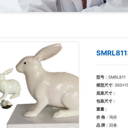
SMRL81
型号
：SMRL811
模型尺寸
: 360*
底座尺寸
：
包装尺寸
：
重量
：
价 格
：询价
品 牌
：回春