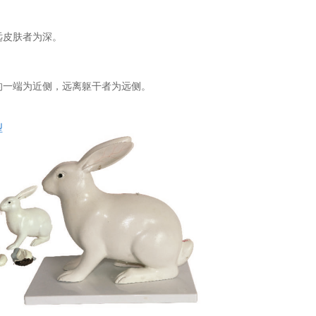
远皮肤者为深。
的一端为近侧，远离躯干者为远侧。
型