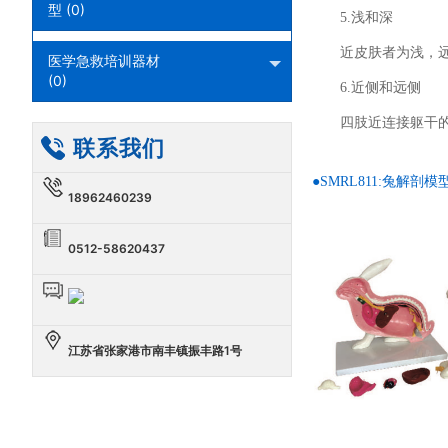
型 (0)
5.浅和深
近皮肤者为浅，
医学急救培训器材
(0)
6.近侧和远侧
四肢近连接躯干
联系我们
●SMRL811:兔解剖模
18962460239
0512-58620437
江苏省张家港市南丰镇振丰路1号