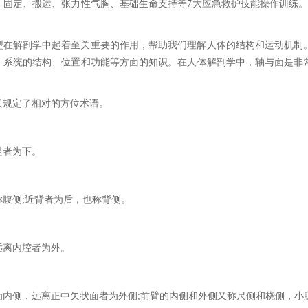
、固定、搬运、张力性气胸、基础生命支持等7大应急救护技能操作训练。
型在解剖学中起着至关重要的作用，帮助我们理解人体的结构和运动机制
、系统的结构、位置和功能等方面的知识。在人体解剖学中，轴与面是非
又规定了相对的方位术语。
足者为下。
称腹侧;近背者为后，也称背侧。
远离内腔者为外。
为内侧，远离正中矢状面者为外侧;前臂的内侧和外侧又称尺侧和桡侧，小