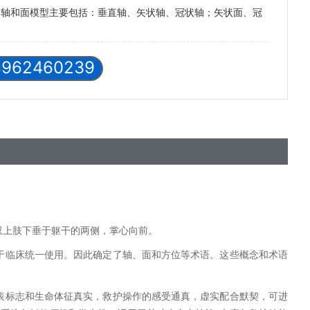
的轴和面模型主要包括：垂直轴、矢状轴、冠状轴；矢状面、冠
8962460239
双上肢下垂于躯干的两侧，掌心向前。
于临床统一使用。因此确定了轴、面和方位等术语。这些概念和术语
表标志和生命体征真实，救护操作的感受通真，虚实配合默契，可进