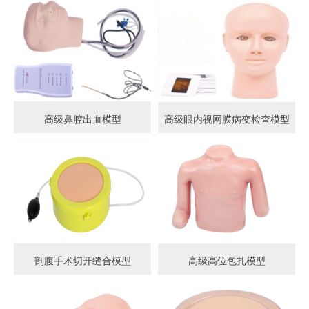
高级鼻腔出血模型
高级眼内视网膜病变检查模型
剖腹手术切开缝合模型
高级高位包扎模型