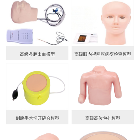
高级鼻腔出血模型
高级眼内视网膜病变检查模型
剖腹手术切开缝合模型
高级高位包扎模型