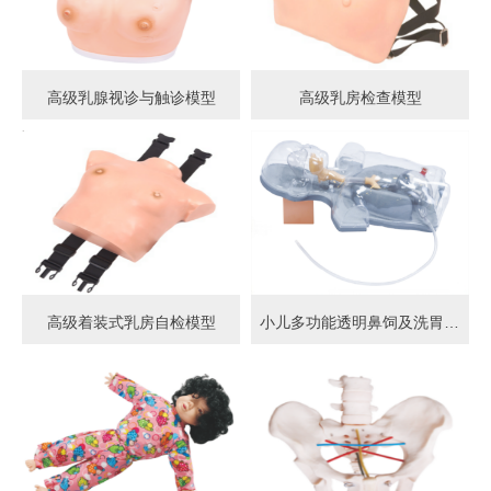
高级乳腺视诊与触诊模型
高级乳房检查模型
高级着装式乳房自检模型
小儿多功能透明鼻饲及洗胃模型