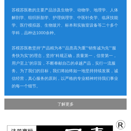
苏模苏医教的主要产品涉及生物学、动物学、地理学、人体
解剖学、组织胚胎学、护理病理学、中医针灸学、临床技能
学、医疗模拟器、生物玻片、标本和实验室设备等二十多个
学科，品种达1000余种。
苏模苏医教坚持“产品精为本”“品质高为重”“销售诚为先”“服
务快为实”的理念，坚持“科规正确，质量第一，信誉第一，
用户至上”的宗旨，不断奉献自己的卓越产品，实行一流服
务。为了我们的目标，我们将始终如一地坚持持续发展，诚
信经营，真心服务的原则，以严格的专业精神对待我们事业
的每一个细节。
了解更多