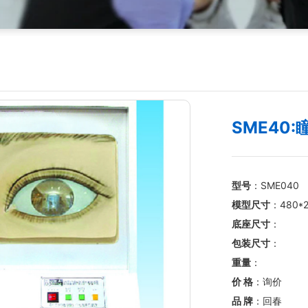
SME40
型号
：SME040
模型尺寸
：480*
底座尺寸
：
包装尺寸
：
重量
：
价 格
：询价
品 牌
：回春