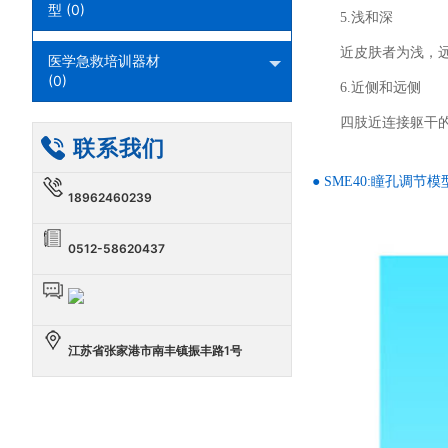
型 (0)
5.浅和深
近皮肤者为浅，
医学急救培训器材
(0)
6.近侧和远侧
四肢近连接躯干
联系我们
● SME40:瞳孔调节模
18962460239
0512-58620437
江苏省张家港市南丰镇振丰路1号