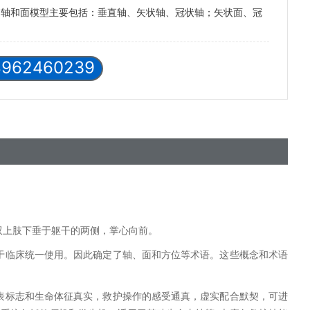
的轴和面模型主要包括：垂直轴、矢状轴、冠状轴；矢状面、冠
8962460239
双上肢下垂于躯干的两侧，掌心向前。
于临床统一使用。因此确定了轴、面和方位等术语。这些概念和术语
表标志和生命体征真实，救护操作的感受通真，虚实配合默契，可进