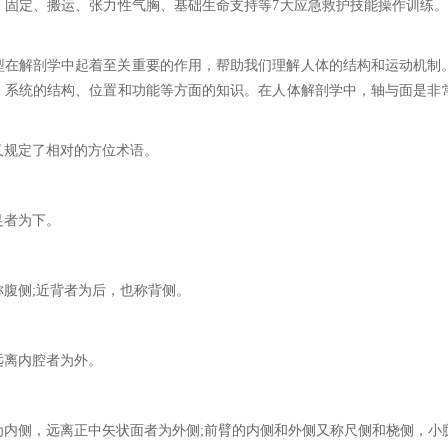
、固定、搬运、张力性气胸、基础生命支持等7大应急救护技能操作训练。
型在解剖学中起着至关重要的作用，帮助我们理解人体的结构和运动机制
、系统的结构、位置和功能等方面的知识。在人体解剖学中，轴与面是非
又规定了相对的方位术语。
足者为下。
称腹侧;近背者为后，也称背侧。
远离内腔者为外。
为内侧，远离正中矢状面者为外侧;前臂的内侧和外侧又称尺侧和桡侧，小