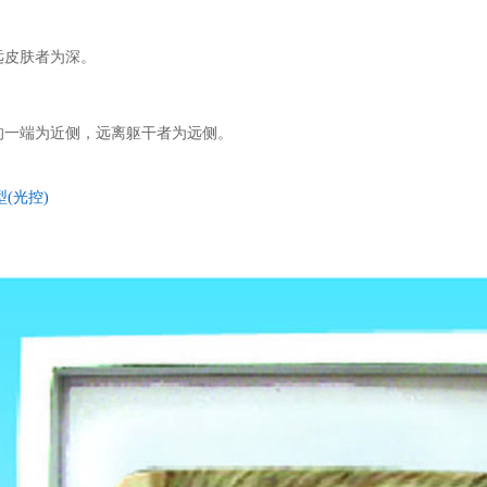
远皮肤者为深。
的一端为近侧，远离躯干者为远侧。
型(光控)