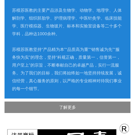
苏模苏医教的主要产品涉及生物学、动物学、地理学、人体
解剖学、组织胚胎学、护理病理学、中医针灸学、临床技能
学、医疗模拟器、生物玻片、标本和实验室设备等二十多个
学科，品种达1000余种。
苏模苏医教坚持“产品精为本”“品质高为重”“销售诚为先”“服
务快为实”的理念，坚持“科规正确，质量第一，信誉第一，
用户至上”的宗旨，不断奉献自己的卓越产品，实行一流服
务。为了我们的目标，我们将始终如一地坚持持续发展，诚
信经营，真心服务的原则，以严格的专业精神对待我们事业
的每一个细节。
了解更多