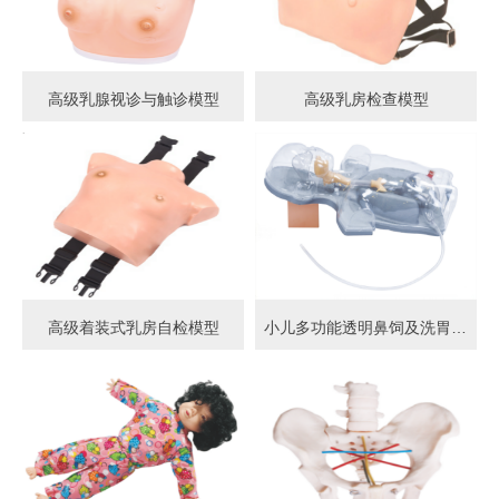
高级乳腺视诊与触诊模型
高级乳房检查模型
高级着装式乳房自检模型
小儿多功能透明鼻饲及洗胃模型