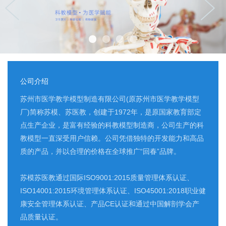
公司介绍
苏州市医学教学模型制造有限公司(原苏州市医学教学模型
厂)简称苏模、苏医教，创建于1972年，是原国家教育部定
点生产企业，是富有经验的科教模型制造商，公司生产的科
教模型一直深受用户信赖。公司凭借独特的开发能力和高品
质的产品，并以合理的价格在全球推广“回春”品牌。
苏模苏医教通过国际ISO9001:2015质量管理体系认证、
ISO14001:2015环境管理体系认证、ISO45001:2018职业健
康安全管理体系认证、产品CE认证和通过中国解剖学会产
品质量认证。