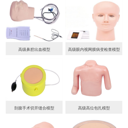
高级鼻腔出血模型
高级眼内视网膜病变检查模型
剖腹手术切开缝合模型
高级高位包扎模型