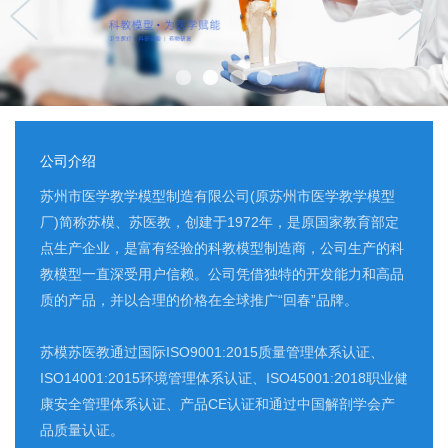
公司介绍
苏州市医学教学模型制造有限公司(原苏州市医学教学模型
厂)简称苏模、苏医教，创建于1972年，是原国家教育部定
点生产企业，是富有经验的科教模型制造商，公司生产的科
教模型一直深受用户信赖。公司凭借独特的开发能力和高品
质的产品，并以合理的价格在全球推广“回春”品牌。
苏模苏医教通过国际ISO9001:2015质量管理体系认证、
ISO14001:2015环境管理体系认证、ISO45001:2018职业健
康安全管理体系认证、产品CE认证和通过中国解剖学会产
品质量认证。