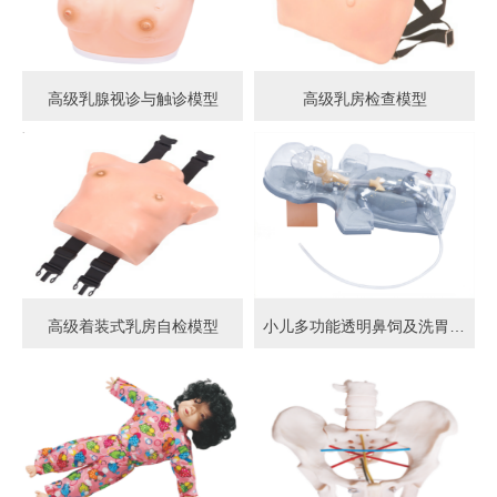
高级乳腺视诊与触诊模型
高级乳房检查模型
高级着装式乳房自检模型
小儿多功能透明鼻饲及洗胃模型