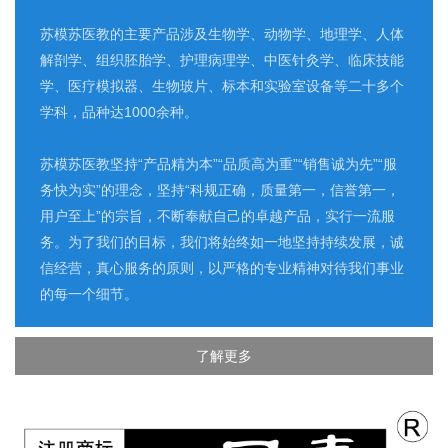
苏模苏医教的主要产品涉及生物学、动物学、地理学、人体
解剖学、组织胚胎学、护理病理学、中医针灸学、临床技能
学、医疗模拟器、生物玻片、标本和实验室设备等二十多个
学科，品种达1000余种。
苏模苏医教坚持“产品精为本”“品质高为重”“销售诚为先”“服
务快为实”的理念，坚持“科规正确，质量第一，信誉第一，
用户至上”的宗旨，不断奉献自己的卓越产品，实行一流服
务。为了我们的目标，我们将始终如一地坚持持续发展，诚
信经营，真心服务的原则，以严格的专业精神对待我们事业
的每一个细节。
了解更多