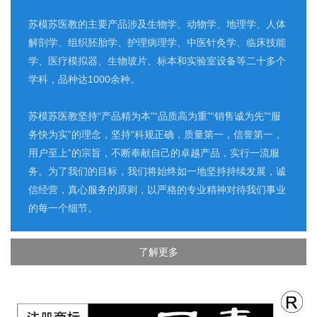
苏模苏医教的主要产品涉及生物学、动物学、地理学、人体
解剖学、组织胚胎学、护理病理学、中医针灸学、临床技能
学、医疗模拟器、生物玻片、标本和实验室设备等二十多个
学科，品种达1000余种。
苏模苏医教坚持“产品精为本”“品质高为重”“销售诚为先”“服
务快为实”的理念，坚持“科规正确，质量第一，信誉第一，
用户至上”的宗旨，不断奉献自己的卓越产品，实行一流服
务。为了我们的目标，我们将始终如一地坚持持续发展，诚
信经营，真心服务的原则，以严格的专业精神对待我们事业
的每一个细节。
了解更多