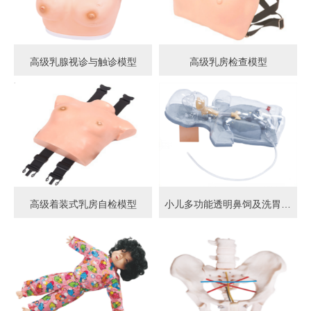
高级乳腺视诊与触诊模型
高级乳房检查模型
高级着装式乳房自检模型
小儿多功能透明鼻饲及洗胃模型