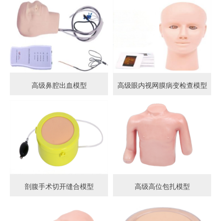
高级鼻腔出血模型
高级眼内视网膜病变检查模型
剖腹手术切开缝合模型
高级高位包扎模型