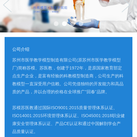
公司介绍
苏州市医学教学模型制造有限公司(原苏州市医学教学模型
厂)简称苏模、苏医教，创建于1972年，是原国家教育部定
点生产企业，是富有经验的科教模型制造商，公司生产的科
教模型一直深受用户信赖。公司凭借独特的开发能力和高品
质的产品，并以合理的价格在全球推广“回春”品牌。
苏模苏医教通过国际ISO9001:2015质量管理体系认证、
ISO14001:2015环境管理体系认证、ISO45001:2018职业健
康安全管理体系认证、产品CE认证和通过中国解剖学会产
品质量认证。