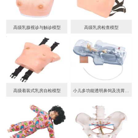
高级乳腺视诊与触诊模型
高级乳房检查模型
高级着装式乳房自检模型
小儿多功能透明鼻饲及洗胃模型