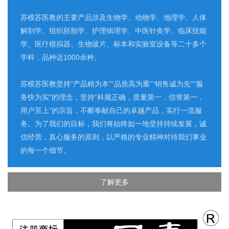
苏模苏医教的主要产品涉及生物学、动物学、地理学、人体
解剖学、组织胚胎学、护理病理学、中医针灸学、临床技能
学、医疗模拟器、生物玻片、标本和实验室设备等二十多个
学科，品种达1000余种。
苏模苏医教坚持“产品精为本”“品质高为重”“销售诚为先”“服
务快为实”的理念，坚持“科规正确，质量第一，信誉第一，
用户至上”的宗旨，不断奉献自己的卓越产品，实行一流服
务。为了我们的目标，我们将始终如一地坚持持续发展，诚
信经营，真心服务的原则，以严格的专业精神对待我们事业
的每一个细节。
了解更多