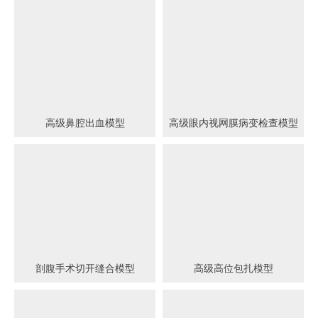
高级鼻腔出血模型
高级眼内视网膜病变检查模型
剖腹手术切开缝合模型
高级高位包扎模型