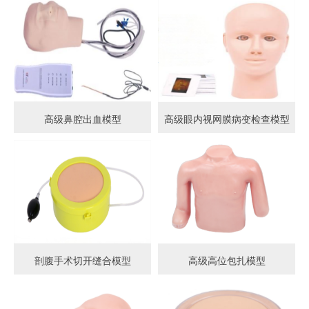
高级鼻腔出血模型
高级眼内视网膜病变检查模型
剖腹手术切开缝合模型
高级高位包扎模型