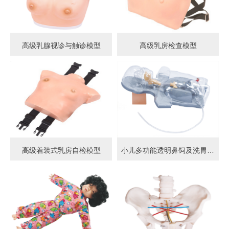
高级乳腺视诊与触诊模型
高级乳房检查模型
高级着装式乳房自检模型
小儿多功能透明鼻饲及洗胃模型