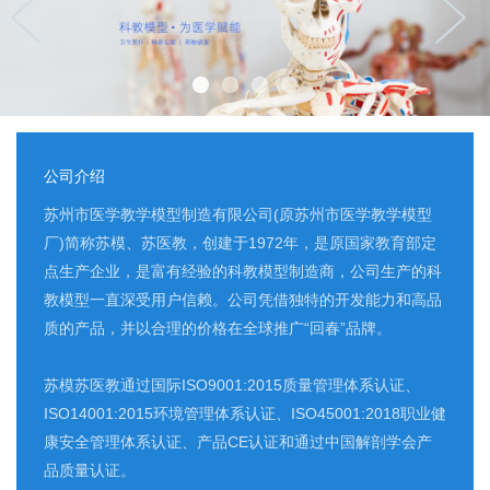
公司介绍
苏州市医学教学模型制造有限公司(原苏州市医学教学模型
厂)简称苏模、苏医教，创建于1972年，是原国家教育部定
点生产企业，是富有经验的科教模型制造商，公司生产的科
教模型一直深受用户信赖。公司凭借独特的开发能力和高品
质的产品，并以合理的价格在全球推广“回春”品牌。
苏模苏医教通过国际ISO9001:2015质量管理体系认证、
ISO14001:2015环境管理体系认证、ISO45001:2018职业健
康安全管理体系认证、产品CE认证和通过中国解剖学会产
品质量认证。