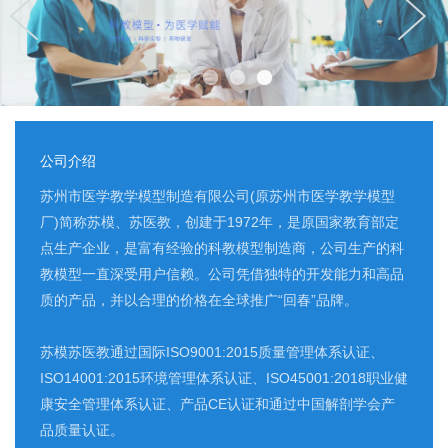
公司介绍
苏州市医学教学模型制造有限公司(原苏州市医学教学模型
厂)简称苏模、苏医教，创建于1972年，是原国家教育部定
点生产企业，是富有经验的科教模型制造商，公司生产的科
教模型一直深受用户信赖。公司凭借独特的开发能力和高品
质的产品，并以合理的价格在全球推广“回春”品牌。
苏模苏医教通过国际ISO9001:2015质量管理体系认证、
ISO14001:2015环境管理体系认证、ISO45001:2018职业健
康安全管理体系认证、产品CE认证和通过中国解剖学会产
品质量认证。