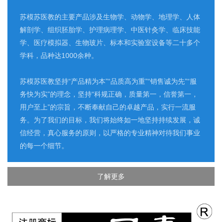
苏模苏医教的主要产品涉及生物学、动物学、地理学、人体
解剖学、组织胚胎学、护理病理学、中医针灸学、临床技能
学、医疗模拟器、生物玻片、标本和实验室设备等二十多个
学科，品种达1000余种。
苏模苏医教坚持“产品精为本”“品质高为重”“销售诚为先”“服
务快为实”的理念，坚持“科规正确，质量第一，信誉第一，
用户至上”的宗旨，不断奉献自己的卓越产品，实行一流服
务。为了我们的目标，我们将始终如一地坚持持续发展，诚
信经营，真心服务的原则，以严格的专业精神对待我们事业
的每一个细节。
了解更多