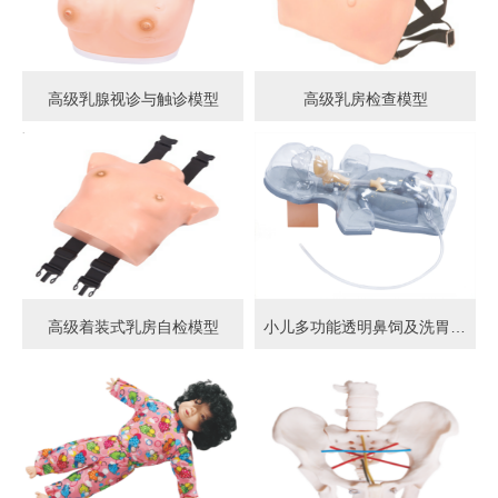
高级乳腺视诊与触诊模型
高级乳房检查模型
高级着装式乳房自检模型
小儿多功能透明鼻饲及洗胃模型