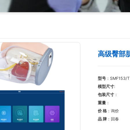
高级臀部
型号
：SMF153/T
模型尺寸
:
包装尺寸
：
重量
：
价 格
：询价
品 牌
：回春