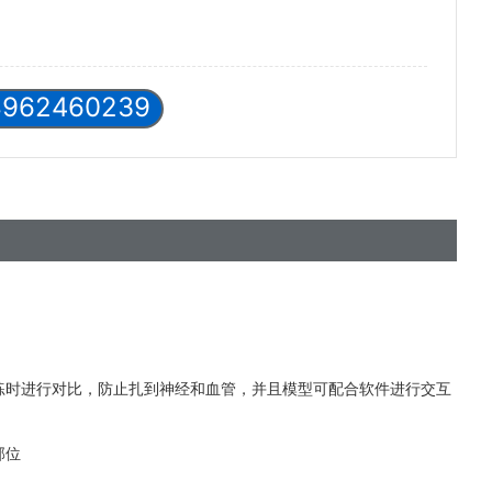
8962460239
练时进行对比，防止扎到神
经和血管，并且模型可配合软件进行交互
部位