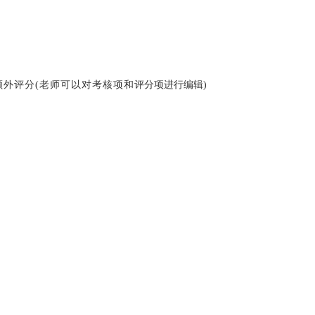
额外评分
(老师可以对考核项和
评分项进行编辑
)