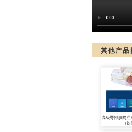
其他产品
高级臀部肌肉注
(软