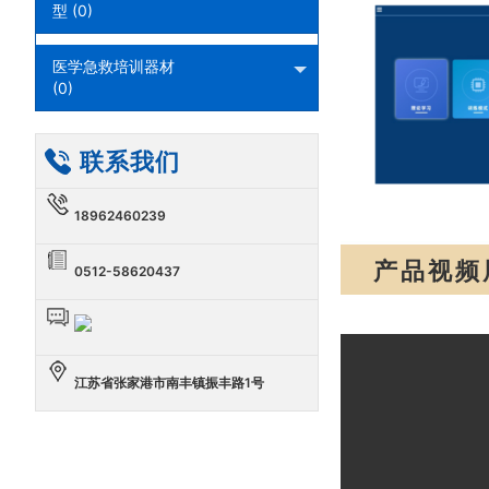
型 (0)
医学急救培训器材
(0)
联系我们
18962460239
产品视频
0512-58620437
江苏省张家港市南丰镇振丰路1号