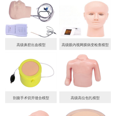
高级鼻腔出血模型
高级眼内视网膜病变检查模型
剖腹手术切开缝合模型
高级高位包扎模型