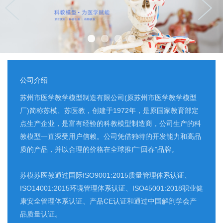
公司介绍
苏州市医学教学模型制造有限公司(原苏州市医学教学模型
厂)简称苏模、苏医教，创建于1972年，是原国家教育部定
点生产企业，是富有经验的科教模型制造商，公司生产的科
教模型一直深受用户信赖。公司凭借独特的开发能力和高品
质的产品，并以合理的价格在全球推广“回春”品牌。
苏模苏医教通过国际ISO9001:2015质量管理体系认证、
ISO14001:2015环境管理体系认证、ISO45001:2018职业健
康安全管理体系认证、产品CE认证和通过中国解剖学会产
品质量认证。