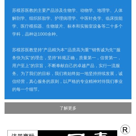
苏模苏医教的主要产品涉及生物学、动物学、地理学、人体
解剖学、组织胚胎学、护理病理学、中医针灸学、临床技能
学、医疗模拟器、生物玻片、标本和实验室设备等二十多个
学科，品种达1000余种。
苏模苏医教坚持“产品精为本”“品质高为重”“销售诚为先”“服
务快为实”的理念，坚持“科规正确，质量第一，信誉第一，
用户至上”的宗旨，不断奉献自己的卓越产品，实行一流服
务。为了我们的目标，我们将始终如一地坚持持续发展，诚
信经营，真心服务的原则，以严格的专业精神对待我们事业
的每一个细节。
了解更多