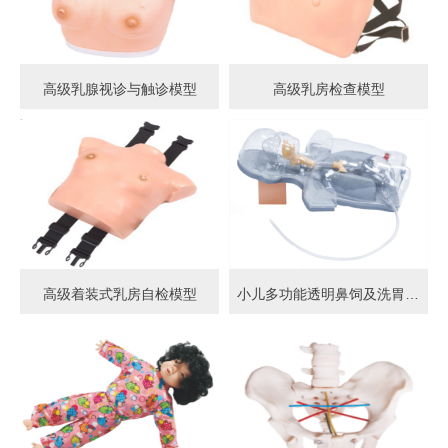
高级乳腺视诊与触诊模型
高级乳房检查模型
高级着装式乳房自检模型
小儿多功能透明鼻饲及洗胃模型