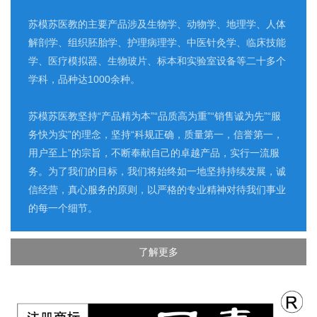
苏模苏医教的主要产品涉及生物学、动物学、地理学、人体
解剖学、组织胚胎学、护理病理学、中医针灸学、临床技能
学、医疗模拟器、生物玻片、标本和实验室设备等二十多个
学科，品种达1000余种。
苏模苏医教坚持“产品精为本”“品质高为重”“销售诚为先”“服
务快为实”的理念，坚持“科规正确，质量第一，信誉第一，
用户至上”的宗旨，不断奉献自己的卓越产品，实行一流服
务。为了我们的目标，我们将始终如一地坚持持续发展，诚
信经营，真心服务的原则，以严格的专业精神对待我们事业
的每一个细节。
了解更多