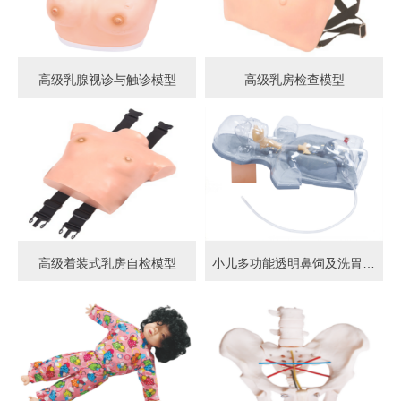
高级乳腺视诊与触诊模型
高级乳房检查模型
高级着装式乳房自检模型
小儿多功能透明鼻饲及洗胃模型