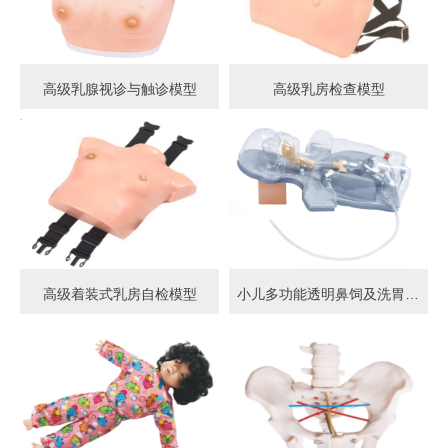
高级乳腺视诊与触诊模型
高级乳房检查模型
高级着装式乳房自检模型
小儿多功能透明鼻饲及洗胃模型