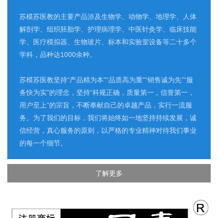
苏模苏医教的主要产品涉及生物学、动物学、地理学、人体
解剖学、组织胚胎学、护理病理学、中医针灸学、临床技能
学、医疗模拟器、生物玻片、标本和实验室设备等二十多个
学科，品种达1000余种。
苏模苏医教坚持“产品精为本”“品质高为重”“销售诚为先”“服
务快为实”的理念，坚持“科规正确，质量第一，信誉第一，
用户至上”的宗旨，不断奉献自己的卓越产品，实行一流服
务。为了我们的目标，我们将始终如一地坚持持续发展，诚
信经营，真心服务的原则，以严格的专业精神对待我们事业
的每一个细节。
了解更多