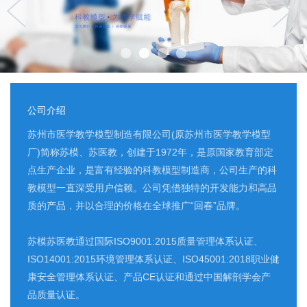
公司介绍
苏州市医学教学模型制造有限公司(原苏州市医学教学模型
厂)简称苏模、苏医教，创建于1972年，是原国家教育部定
点生产企业，是富有经验的科教模型制造商，公司生产的科
教模型一直深受用户信赖。公司凭借独特的开发能力和高品
质的产品，并以合理的价格在全球推广“回春”品牌。
苏模苏医教通过国际ISO9001:2015质量管理体系认证、
ISO14001:2015环境管理体系认证、ISO45001:2018职业健
康安全管理体系认证、产品CE认证和通过中国解剖学会产
品质量认证。