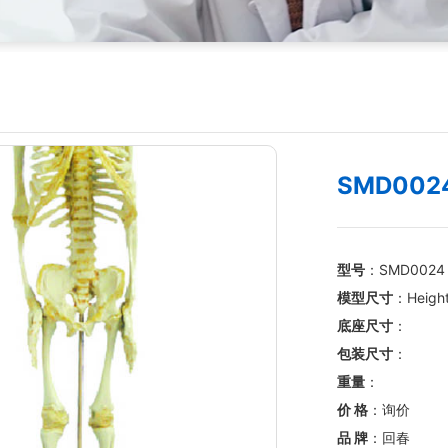
SMD00
型号
：SMD0024
模型尺寸
：Heig
底座尺寸
：
包装尺寸
：
重量
：
价 格
：询价
品 牌
：回春