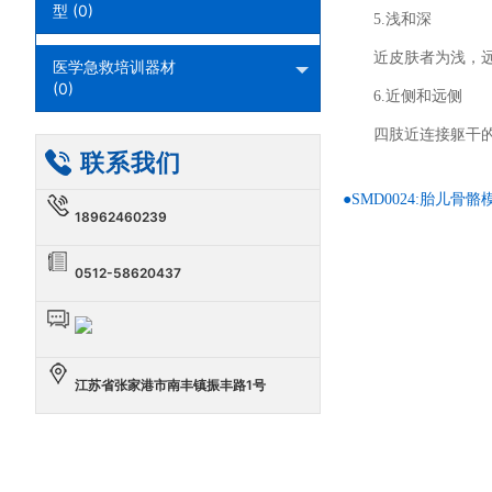
型 (0)
5.浅和深
近皮肤者为浅，
医学急救培训器材
(0)
6.近侧和远侧
四肢近连接躯干
联系我们
●SMD0024:胎儿骨骼
18962460239
0512-58620437
江苏省张家港市南丰镇振丰路1号