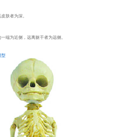
远皮肤者为深。
的一端为近侧，远离躯干者为远侧。
模型