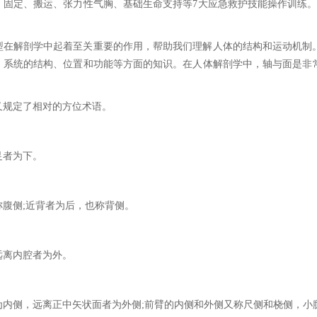
、固定、搬运、张力性气胸、基础生命支持等7大应急救护技能操作训练。
型在解剖学中起着至关重要的作用，帮助我们理解人体的结构和运动机制
、系统的结构、位置和功能等方面的知识。在人体解剖学中，轴与面是非
又规定了相对的方位术语。
足者为下。
称腹侧;近背者为后，也称背侧。
远离内腔者为外。
为内侧，远离正中矢状面者为外侧;前臂的内侧和外侧又称尺侧和桡侧，小