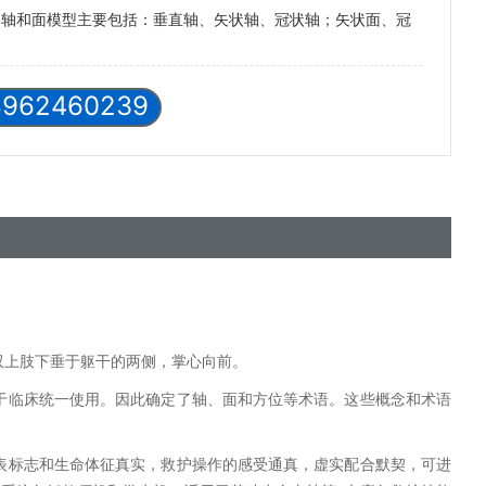
的轴和面模型主要包括：垂直轴、矢状轴、冠状轴；矢状面、冠
8962460239
双上肢下垂于躯干的两侧，掌心向前。
于临床统一使用。因此确定了轴、面和方位等术语。这些概念和术语
表标志和生命体征真实，救护操作的感受通真，虚实配合默契，可进