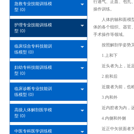
行通气、止血、包扎
急救专业技能训练模
型 (0)
操作训练。
人体的轴和面模
护理专业技能训练模
体的各个组织、器官
型 (0)
手术操作等领域。
按照解剖学姿势
临床综合专科技能训
练模型 (0)
1.上和下
近头者为上，近
妇幼专科技能训练模
型 (0)
2.前和后
近腹者为前，也
临床诊断专业技能训
练模型 (0)
3.内和外
近内腔者为内，
高级人体解剖医学模
型 (0)
4.内侧和外侧
近正中矢状面者
中医专科医学训练模