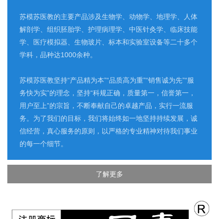
苏模苏医教的主要产品涉及生物学、动物学、地理学、人体
解剖学、组织胚胎学、护理病理学、中医针灸学、临床技能
学、医疗模拟器、生物玻片、标本和实验室设备等二十多个
学科，品种达1000余种。
苏模苏医教坚持“产品精为本”“品质高为重”“销售诚为先”“服
务快为实”的理念，坚持“科规正确，质量第一，信誉第一，
用户至上”的宗旨，不断奉献自己的卓越产品，实行一流服
务。为了我们的目标，我们将始终如一地坚持持续发展，诚
信经营，真心服务的原则，以严格的专业精神对待我们事业
的每一个细节。
了解更多