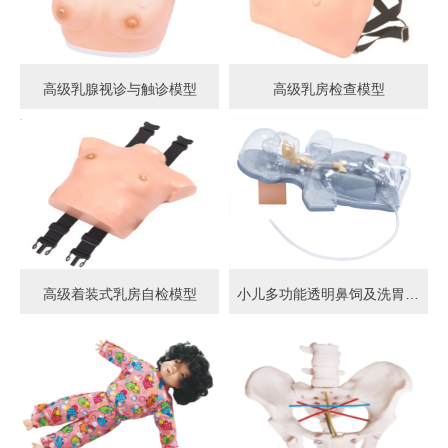
高级乳腺视诊与触诊模型
高级乳房检查模型
高级着装式乳房自检模型
小儿多功能透明鼻饲及洗胃模型