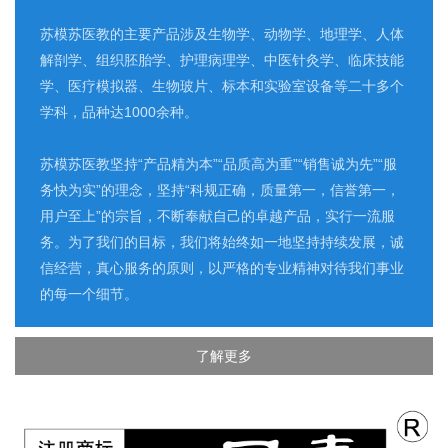
苏模苏医教的主要产品涉及生物学、动物学、地理学、人体
解剖学、组织胚胎学、护理病理学、中医针灸学、临床技能
学、医疗模拟器、生物玻片、标本和实验室设备等二十多个
学科，品种达1000余种。
苏模苏医教坚持“产品精为本”“品质高为重”“销售诚为先”“服
务快为实”的理念，坚持“科规正确，质量第一，信誉第一，
用户至上”的宗旨，不断奉献自己的卓越产品，实行一流服
务。为了我们的目标，我们将始终如一地坚持持续发展，诚
信经营，真心服务的原则，以严格的专业精神对待我们事业
的每一个细节。
了解更多