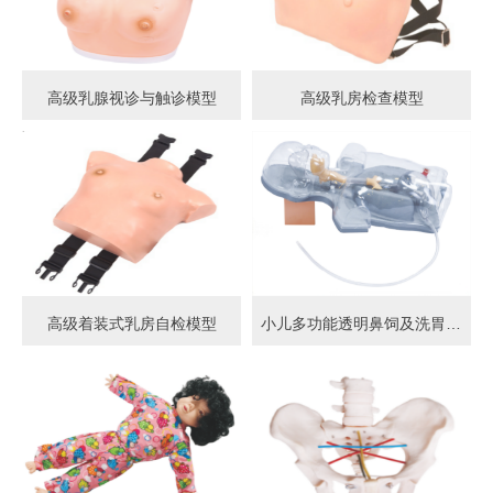
高级乳腺视诊与触诊模型
高级乳房检查模型
高级着装式乳房自检模型
小儿多功能透明鼻饲及洗胃模型