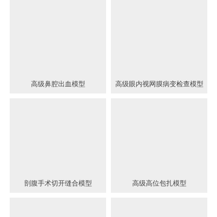
高级鼻腔出血模型
高级眼内视网膜病变检查模型
剖腹手术切开缝合模型
高级高位包扎模型