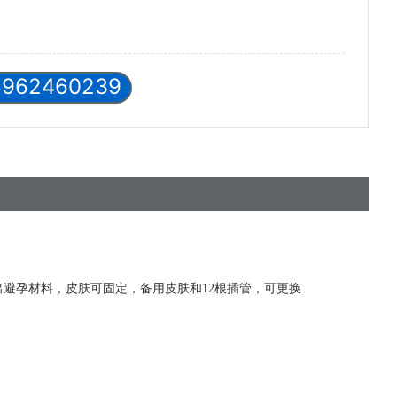
8962460239
出避孕材料，皮
肤可固定，备用皮
肤和
12根插管，可更换