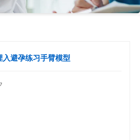
埋入避孕练习手臂模型
7