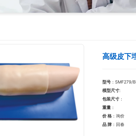
高级皮下
型号
：SMF279/B
模型尺寸
:
包装尺寸
：
重量
：
价 格
：询价
品 牌
：回春