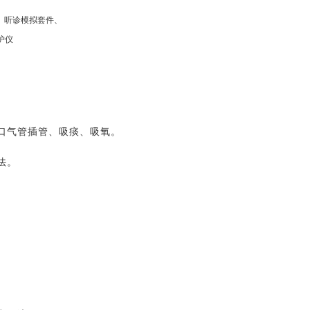
、听诊模拟套件、
护仪
口气管插管、吸痰、吸氧。
法。