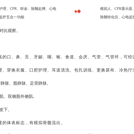
护理、
CPR、听诊、除颤起搏、心电
模拟人、
CPR
显示器
■◆
监护五合一功能
除颤转化仪、心电监
对比观察。
真的口、鼻、舌、牙龈、咽、喉、食道、会厌、气管、气管环，可经
理、穿换衣服、口腔护理、耳道清洗、包扎训练、更换尿布、冷热疗
臂静脉、股静脉、足背静脉。
肌、双侧股外侧肌。
皮下。
显的体表标志，有模拟骨髓流出。