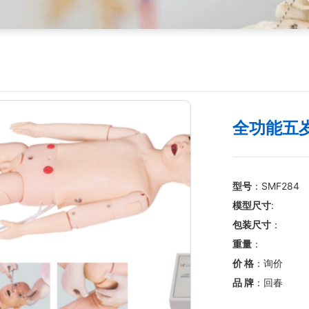
全功能五
型号
：SMF284
模型尺寸
:
包装尺寸
：
重量
：
价 格
：询价
品 牌
：回春