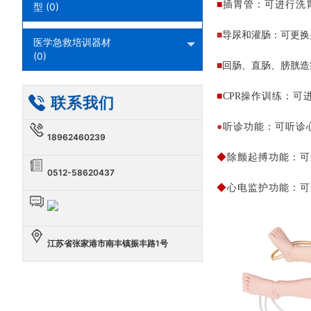
■
插胃管：可进行洗
型 (0)
■
导尿和灌肠：可更换
医学急救培训器材
(0)
■
回肠、直肠、膀胱造
■
CPR
操作训练：可
联系我们
●
听诊功能：可听诊
18962460239
◆
除颤起搏功能：可
0512-58620437
◆
心电监护功能：可
江苏省张家港市南丰镇振丰路1号