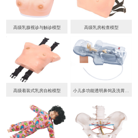
高级乳腺视诊与触诊模型
高级乳房检查模型
高级着装式乳房自检模型
小儿多功能透明鼻饲及洗胃模型