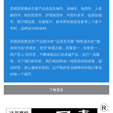
苏模苏医教的主要产品涉及生物学、动物学、地理学、人体
解剖学、组织胚胎学、护理病理学、中医针灸学、临床技能
学、医疗模拟器、生物玻片、标本和实验室设备等二十多个
学科，品种达1000余种。
苏模苏医教坚持“产品精为本”“品质高为重”“销售诚为先”“服
务快为实”的理念，坚持“科规正确，质量第一，信誉第一，
用户至上”的宗旨，不断奉献自己的卓越产品，实行一流服
务。为了我们的目标，我们将始终如一地坚持持续发展，诚
信经营，真心服务的原则，以严格的专业精神对待我们事业
的每一个细节。
了解更多