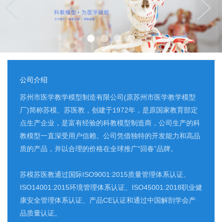
公司介绍
苏州市医学教学模型制造有限公司(原苏州市医学教学模型
厂)简称苏模、苏医教，创建于1972年，是原国家教育部定
点生产企业，是富有经验的科教模型制造商，公司生产的科
教模型一直深受用户信赖。公司凭借独特的开发能力和高品
质的产品，并以合理的价格在全球推广“回春”品牌。
苏模苏医教通过国际ISO9001:2015质量管理体系认证、
ISO14001:2015环境管理体系认证、ISO45001:2018职业健
康安全管理体系认证、产品CE认证和通过中国解剖学会产
品质量认证。