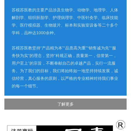
苏模苏医教的主要产品涉及生物学、动物学、地理学、人体
解剖学、组织胚胎学、护理病理学、中医针灸学、临床技能
学、医疗模拟器、生物玻片、标本和实验室设备等二十多个
学科，品种达1000余种。
苏模苏医教坚持“产品精为本”“品质高为重”“销售诚为先”“服
务快为实”的理念，坚持“科规正确，质量第一，信誉第一，
用户至上”的宗旨，不断奉献自己的卓越产品，实行一流服
务。为了我们的目标，我们将始终如一地坚持持续发展，诚
信经营，真心服务的原则，以严格的专业精神对待我们事业
的每一个细节。
了解更多