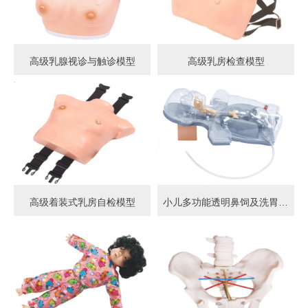
高级乳腺视诊与触诊模型
高级乳房检查模型
高级着装式乳房自检模型
小儿多功能透明鼻饲及洗胃模型