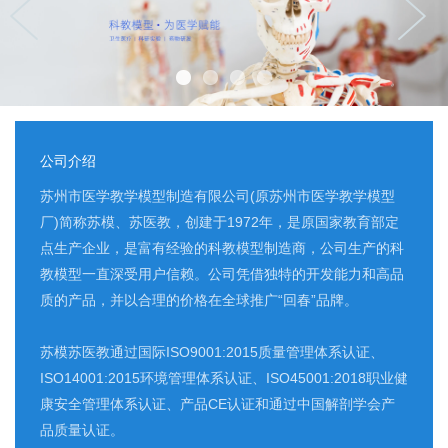
公司介绍
苏州市医学教学模型制造有限公司(原苏州市医学教学模型
厂)简称苏模、苏医教，创建于1972年，是原国家教育部定
点生产企业，是富有经验的科教模型制造商，公司生产的科
教模型一直深受用户信赖。公司凭借独特的开发能力和高品
质的产品，并以合理的价格在全球推广“回春”品牌。
苏模苏医教通过国际ISO9001:2015质量管理体系认证、
ISO14001:2015环境管理体系认证、ISO45001:2018职业健
康安全管理体系认证、产品CE认证和通过中国解剖学会产
品质量认证。