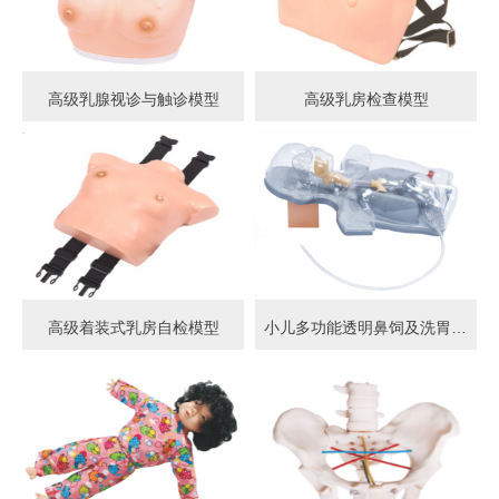
高级乳腺视诊与触诊模型
高级乳房检查模型
高级着装式乳房自检模型
小儿多功能透明鼻饲及洗胃模型