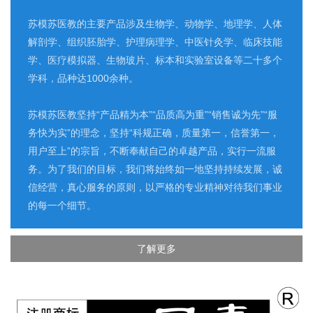
苏模苏医教的主要产品涉及生物学、动物学、地理学、人体
解剖学、组织胚胎学、护理病理学、中医针灸学、临床技能
学、医疗模拟器、生物玻片、标本和实验室设备等二十多个
学科，品种达1000余种。
苏模苏医教坚持“产品精为本”“品质高为重”“销售诚为先”“服
务快为实”的理念，坚持“科规正确，质量第一，信誉第一，
用户至上”的宗旨，不断奉献自己的卓越产品，实行一流服
务。为了我们的目标，我们将始终如一地坚持持续发展，诚
信经营，真心服务的原则，以严格的专业精神对待我们事业
的每一个细节。
了解更多