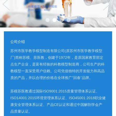
公司介绍
苏州市医学教学模型制造有限公司(原苏州市医学教学模型
厂)简称苏模、苏医教，创建于1972年，是原国家教育部定
点生产企业，是富有经验的科教模型制造商，公司生产的科
教模型一直深受用户信赖。公司凭借独特的开发能力和高品
质的产品，并以合理的价格在全球推广“回春”品牌。
苏模苏医教通过国际ISO9001:2015质量管理体系认证、
ISO14001:2015环境管理体系认证、ISO45001:2018职业健
康安全管理体系认证、产品CE认证和通过中国解剖学会产
品质量认证。