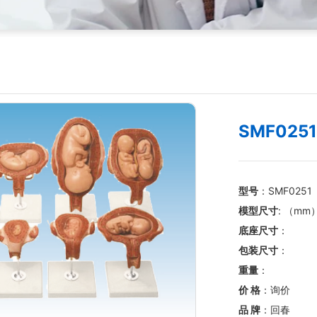
SMF025
型号
：SMF0251
模型尺寸
: （mm
底座尺寸
：
包装尺寸
：
重量
：
价 格
：询价
品 牌
：回春