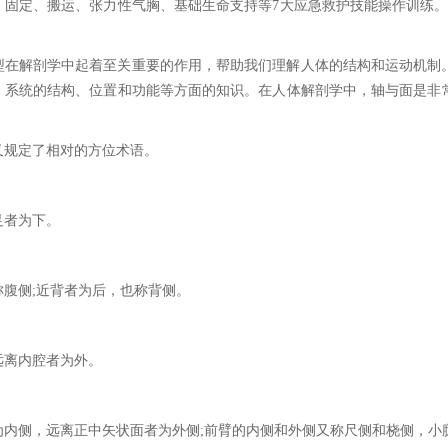
、固定、搬运、张力性气胸、基础生命支持等7大应急救护技能操作训练。
型在解剖学中起着至关重要的作用，帮助我们理解人体的结构和运动机制
、系统的结构、位置和功能等方面的知识。在人体解剖学中，轴与面是非
又规定了相对的方位术语。
足者为下。
称腹侧;近背者为后，也称背侧。
远离内腔者为外。
为内侧，远离正中矢状面者为外侧;前臂的内侧和外侧又称尺侧和桡侧，小