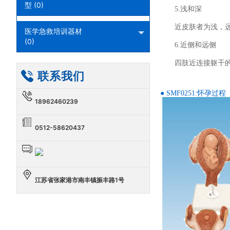
型 (0)
5.浅和深
近皮肤者为浅，
医学急救培训器材
(0)
6.近侧和远侧
四肢近连接躯干
联系我们
● SMF0251:怀孕过程
18962460239
0512-58620437
江苏省张家港市南丰镇振丰路1号