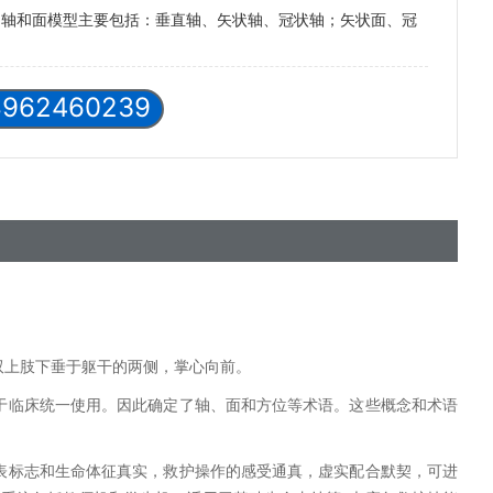
的轴和面模型主要包括：垂直轴、矢状轴、冠状轴；矢状面、冠
8962460239
双上肢下垂于躯干的两侧，掌心向前。
于临床统一使用。因此确定了轴、面和方位等术语。这些概念和术语
表标志和生命体征真实，救护操作的感受通真，虚实配合默契，可进