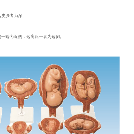
远皮肤者为深。
的一端为近侧，远离躯干者为远侧。