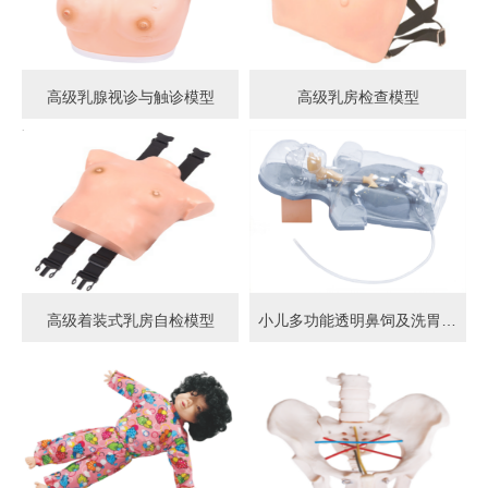
高级乳腺视诊与触诊模型
高级乳房检查模型
高级着装式乳房自检模型
小儿多功能透明鼻饲及洗胃模型