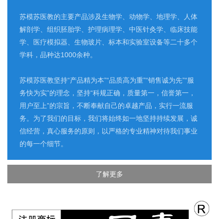
苏模苏医教的主要产品涉及生物学、动物学、地理学、人体
解剖学、组织胚胎学、护理病理学、中医针灸学、临床技能
学、医疗模拟器、生物玻片、标本和实验室设备等二十多个
学科，品种达1000余种。
苏模苏医教坚持“产品精为本”“品质高为重”“销售诚为先”“服
务快为实”的理念，坚持“科规正确，质量第一，信誉第一，
用户至上”的宗旨，不断奉献自己的卓越产品，实行一流服
务。为了我们的目标，我们将始终如一地坚持持续发展，诚
信经营，真心服务的原则，以严格的专业精神对待我们事业
的每一个细节。
了解更多