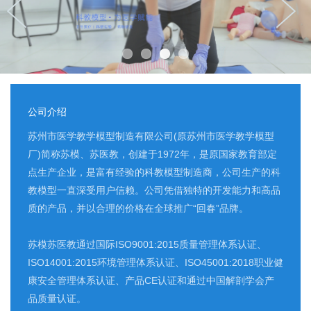
公司介绍
苏州市医学教学模型制造有限公司(原苏州市医学教学模型
厂)简称苏模、苏医教，创建于1972年，是原国家教育部定
点生产企业，是富有经验的科教模型制造商，公司生产的科
教模型一直深受用户信赖。公司凭借独特的开发能力和高品
质的产品，并以合理的价格在全球推广“回春”品牌。
苏模苏医教通过国际ISO9001:2015质量管理体系认证、
ISO14001:2015环境管理体系认证、ISO45001:2018职业健
康安全管理体系认证、产品CE认证和通过中国解剖学会产
品质量认证。