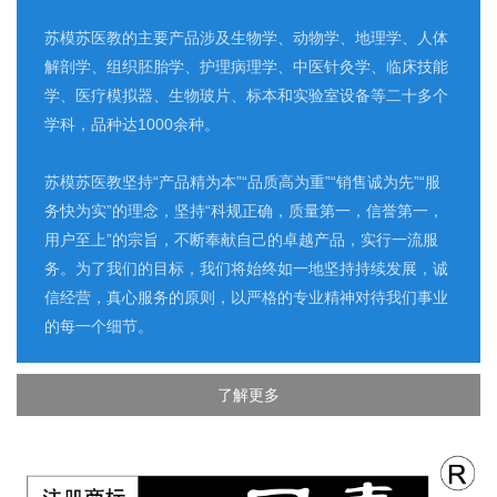
苏模苏医教的主要产品涉及生物学、动物学、地理学、人体
解剖学、组织胚胎学、护理病理学、中医针灸学、临床技能
学、医疗模拟器、生物玻片、标本和实验室设备等二十多个
学科，品种达1000余种。
苏模苏医教坚持“产品精为本”“品质高为重”“销售诚为先”“服
务快为实”的理念，坚持“科规正确，质量第一，信誉第一，
用户至上”的宗旨，不断奉献自己的卓越产品，实行一流服
务。为了我们的目标，我们将始终如一地坚持持续发展，诚
信经营，真心服务的原则，以严格的专业精神对待我们事业
的每一个细节。
了解更多