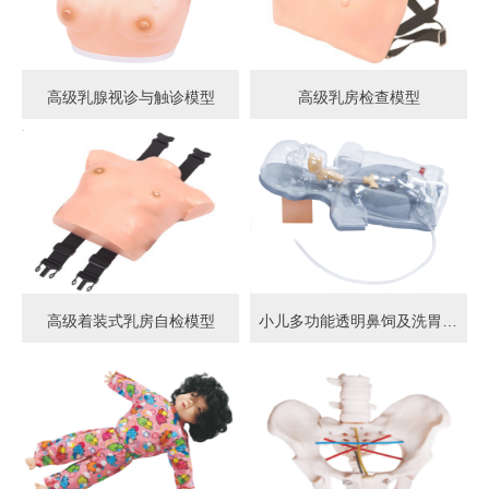
高级乳腺视诊与触诊模型
高级乳房检查模型
高级着装式乳房自检模型
小儿多功能透明鼻饲及洗胃模型