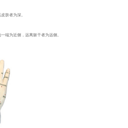
远皮肤者为深。
的一端为近侧，远离躯干者为远侧。