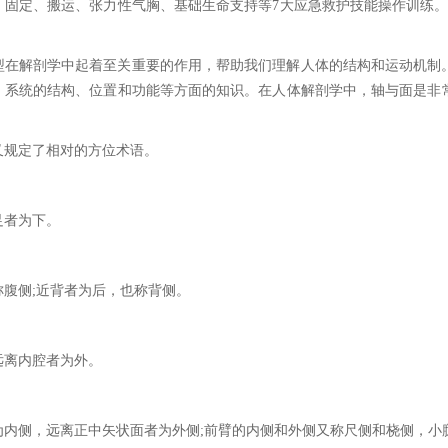
、固定、搬运、张力性气胸、基础生命支持等7大应急救护技能操作训练。
型在解剖学中起着至关重要的作用，帮助我们理解人体的结构和运动机制
、系统的结构、位置和功能等方面的知识。在人体解剖学中，轴与面是非
又规定了相对的方位术语。
足者为下。
称腹侧;近背者为后，也称背侧。
远离内腔者为外。
为内侧，远离正中矢状面者为外侧;前臂的内侧和外侧又称尺侧和桡侧，小