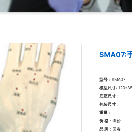
SMA07
型号
：SMA07
模型尺寸
: 120*
底座尺寸
：
包装尺寸
：
重量
：
价 格
：询价
品 牌
：回春