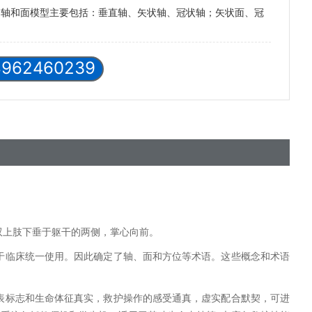
的轴和面模型主要包括：垂直轴、矢状轴、冠状轴；矢状面、冠
8962460239
双上肢下垂于躯干的两侧，掌心向前。
于临床统一使用。因此确定了轴、面和方位等术语。这些概念和术语
表标志和生命体征真实，救护操作的感受通真，虚实配合默契，可进