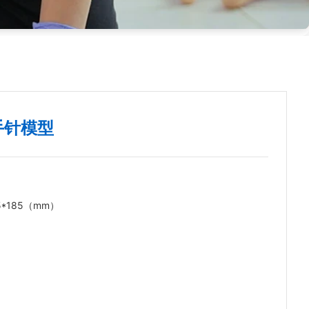
:手针模型
35*185（mm）