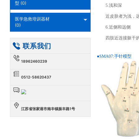
型 (0)
5.浅和深
近皮肤者为浅，
医学急救培训器材
(0)
6.近侧和远侧
四肢近连接躯干
联系我们
●SMA07:手针模型
18962460239
0512-58620437
江苏省张家港市南丰镇振丰路1号