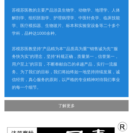
苏模苏医教的主要产品涉及生物学、动物学、地理学、人体
解剖学、组织胚胎学、护理病理学、中医针灸学、临床技能
学、医疗模拟器、生物玻片、标本和实验室设备等二十多个
学科，品种达1000余种。
苏模苏医教坚持“产品精为本”“品质高为重”“销售诚为先”“服
务快为实”的理念，坚持“科规正确，质量第一，信誉第一，
用户至上”的宗旨，不断奉献自己的卓越产品，实行一流服
务。为了我们的目标，我们将始终如一地坚持持续发展，诚
信经营，真心服务的原则，以严格的专业精神对待我们事业
的每一个细节。
了解更多