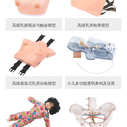
高级乳腺视诊与触诊模型
高级乳房检查模型
高级着装式乳房自检模型
小儿多功能透明鼻饲及洗胃模型