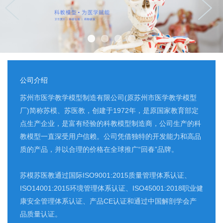
公司介绍
苏州市医学教学模型制造有限公司(原苏州市医学教学模型
厂)简称苏模、苏医教，创建于1972年，是原国家教育部定
点生产企业，是富有经验的科教模型制造商，公司生产的科
教模型一直深受用户信赖。公司凭借独特的开发能力和高品
质的产品，并以合理的价格在全球推广“回春”品牌。
苏模苏医教通过国际ISO9001:2015质量管理体系认证、
ISO14001:2015环境管理体系认证、ISO45001:2018职业健
康安全管理体系认证、产品CE认证和通过中国解剖学会产
品质量认证。