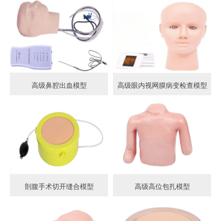
高级鼻腔出血模型
高级眼内视网膜病变检查模型
剖腹手术切开缝合模型
高级高位包扎模型