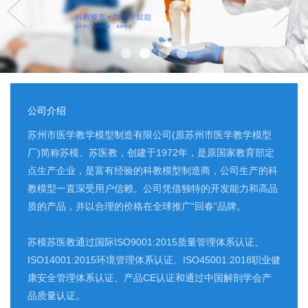
公司介绍
苏州市医学教学模型制造有限公司(原苏州市医学教学模型
厂)简称苏模、苏医教，创建于1972年，是原国家教育部定
点生产企业，是富有经验的科教模型制造商，公司生产的科
教模型一直深受用户信赖。公司凭借独特的开发能力和高品
质的产品，并以合理的价格在全球推广“回春”品牌。
苏模苏医教通过国际ISO9001:2015质量管理体系认证、
ISO14001:2015环境管理体系认证、ISO45001:2018职业健
康安全管理体系认证、产品CE认证和通过中国解剖学会产
品质量认证。