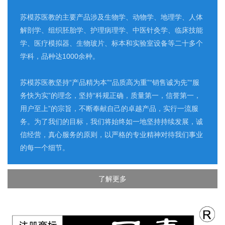
苏模苏医教的主要产品涉及生物学、动物学、地理学、人体
解剖学、组织胚胎学、护理病理学、中医针灸学、临床技能
学、医疗模拟器、生物玻片、标本和实验室设备等二十多个
学科，品种达1000余种。
苏模苏医教坚持“产品精为本”“品质高为重”“销售诚为先”“服
务快为实”的理念，坚持“科规正确，质量第一，信誉第一，
用户至上”的宗旨，不断奉献自己的卓越产品，实行一流服
务。为了我们的目标，我们将始终如一地坚持持续发展，诚
信经营，真心服务的原则，以严格的专业精神对待我们事业
的每一个细节。
了解更多