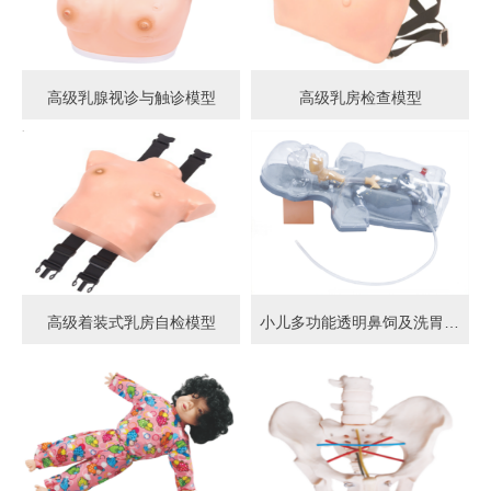
高级乳腺视诊与触诊模型
高级乳房检查模型
高级着装式乳房自检模型
小儿多功能透明鼻饲及洗胃模型